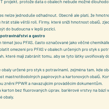
IT projekt, protože data o obalech nebude možné dlouhodo
s nelze jednoduše odhadnout. Obecně ale platí, že hmotnos
rát stále větší roli. Firmy, které sníží hmotnost obalů, zje
být do budoucna v lepší pozici.
 potravinářství a gastro
h témat jsou PFAS, často označované jako věčné chemikáli
platit omezení pro PFAS v obalech určených pro styk s pot
sah, které mají zabránit tomu, aby se tyto látky uvolňovaly d
ě obaly určené pro styk s potravinami, zejména tam, kde ob
ást mastnotěodolných papírových a kartonových obalů. Konkr
ímu znění PPWR a navazujícím prováděcím dokumentům.
r a karton bez fluorovaných úprav, bariérové vrstvy na bázi
é obaly.