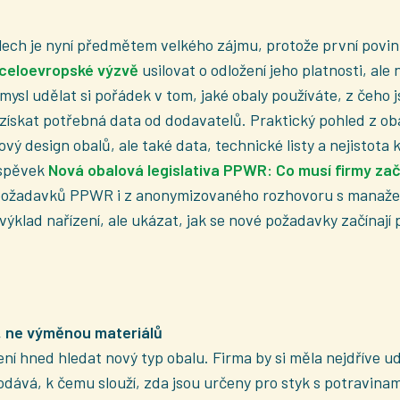
ech je nyní předmětem velkého zájmu, protože první povinno
celoevropské výzvě
usilovat o odložení jeho platnosti, ale
mysl udělat si pořádek v tom, jaké obaly používáte, z čeho 
ískat potřebná data od dodavatelů. Praktický pohled z ob
vý design obalů, ale také data, technické listy a nejistot
íspěvek
Nová obalová legislativa PPWR: Co musí firmy začí
 požadavků PPWR i z anonymizovaného rozhovoru s manažer
výklad nařízení, ale ukázat, jak se nové požadavky začínaj
, ne výměnou materiálů
í hned hledat nový typ obalu. Firma by si měla nejdříve ud
odává, k čemu slouží, zda jsou určeny pro styk s potravinami,