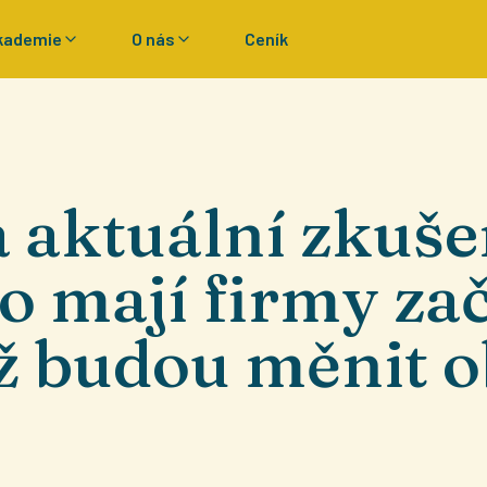
kademie
O nás
Ceník
aktuální zkušen
o mají firmy zač
ež budou měnit 