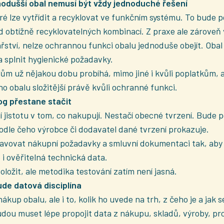
dnodušší obal nemusí být vždy jednoduché řešení
eré lze vytřídit a recyklovat ve funkčním systému. To bude
od obtížně recyklovatelných kombinací. Z praxe ale zároveň
řství, nelze ochrannou funkci obalu jednoduše obejít. Obal
a splnit hygienické požadavky.
m už nějakou dobu probíhá, mimo jiné i kvůli poplatkům, a
 obalu složitější právě kvůli ochranné funkci.
og přestane stačit
jistotu v tom, co nakupují. Nestačí obecné tvrzení. Bude po
podle čeho výrobce či dodavatel dané tvrzení prokazuje.
ravovat nákupní požadavky a smluvní dokumentaci tak, aby
 i ověřitelná technická data.
ožit, ale metodika testování zatím není jasná.
ude datová disciplína
kup obalu, ale i to, kolik ho uvede na trh, z čeho je a jak se
dou muset lépe propojit data z nákupu, skladů, výroby, pro