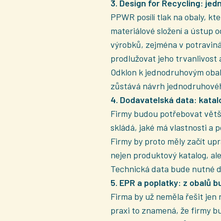
3. Design for Recycling: je
PPWR posílí tlak na obaly, kt
materiálové složení a ústup 
výrobků, zejména v potraviná
prodlužovat jeho trvanlivost 
Odklon k jednodruhovým obalů
zůstává návrh jednodruhového
4. Dodavatelská data: katal
Firmy budou potřebovat větší 
skládá, jaké má vlastnosti a 
Firmy by proto měly začít up
nejen produktový katalog, ale
Technická data bude nutné dol
5. EPR a poplatky: z obalů b
Firma by už neměla řešit jen ná
praxi to znamená, že firmy bu