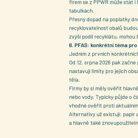
firem se z PPWR může stát i 
tabulkách.
Přesný dopad na poplatky dne
recyklovatelnost obalů budou h
zvýší podíl recyklátu, mohou 
6. PFAS: konkrétní téma pro
Jedním z prvních konkrétníc
Od 12. srpna 2026 pak začne 
nastavují limity pro jejich ob
těla
.
Firmy by si měly ověřit hlavn
nebo vody. Typicky půjde o č
vhodné ověřit proti aktuáln
Alternativy už existují: papí
a hlavně také znovupoužiteln