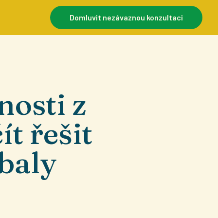
Domluvit nezávaznou konzultaci
osti z
ít řešit
obaly