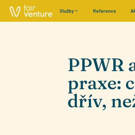
Služby
Reference
A
PPWR a 
praxe: c
dřív, n