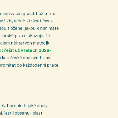
sti začínají platit už tento
 než zbytečně ztrácet čas a
jsou složené, jakou k nim máte
alářské praxe ukazuje, že
a kolem některých metodik.
t řešit už v letech 2026–
kou české obalové firmy.
í promítat do každodenní praxe
ělat přehled: jaké obaly
 jestli obsahují plast,