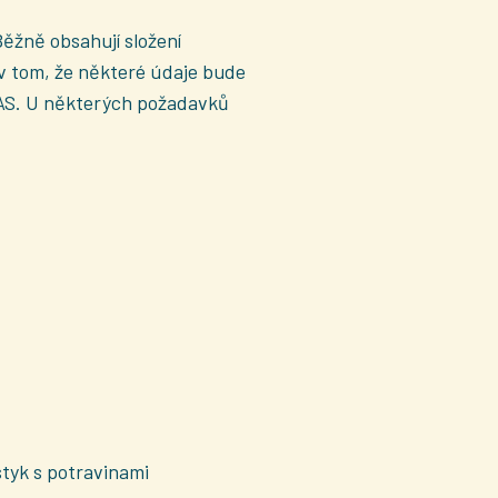
Běžně obsahují složení
 v tom, že některé údaje bude
FAS. U některých požadavků
styk s potravinami