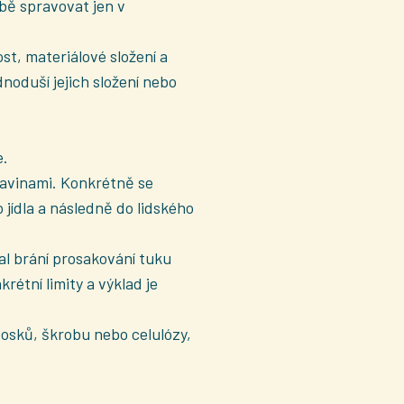
bě spravovat jen v
t, materiálové složení a
dnoduší jejich složení nebo
e.
ravinami. Konkrétně se
o jídla a následně do lidského
al brání prosakování tuku
étní limity a výklad je
 vosků, škrobu nebo celulózy,