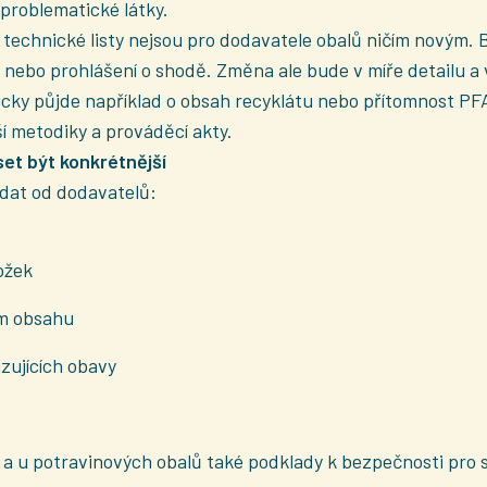
 problematické látky.
 technické listy nejsou pro dodavatele obalů ničím novým. 
i nebo prohlášení o shodě. Změna ale bude v míře detailu a
icky půjde například o obsah recyklátu nebo přítomnost P
ší metodiky a prováděcí akty.
set být konkrétnější
ádat od dodavatelů:
ožek
ém obsahu
zujících obavy
i a u potravinových obalů také podklady k bezpečnosti pro 