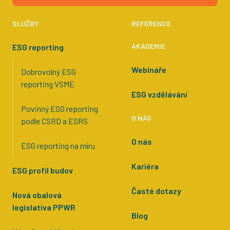
SLUŽBY
REFERENCE
AKADEMIE
ESG reporting
Webináře
Dobrovolný ESG
reporting VSME
ESG vzdělávání
Povinný ESG reporting
O NÁS
podle CSRD a ESRS
O nás
ESG reporting na míru
Kariéra
ESG profil budov
Časté dotazy
Nová obalová
legislativa PPWR
Blog