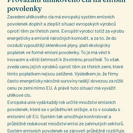
povolenky
Zavedení uhlíkového cla má evropský systém emisních
povolenek doplnit a zlepšit situaci evropských výrobců
oproti těm ze třetích zemí. Evropští výrobci totiž za výrobu
energeticky a emisně náročných komodit, a za to, že do
ovzduší vypouštějí skleníkové plyny, platí ekologický
poplatek ve formě emisní povolenky. To je má vést k
inovacím a větší šetrnosti k životnímu prostředí. To však
zvedá cenu jejich výrobků oproti těm ze třetích zemí, které
tímto poplatkem nejsou zatížené. Výsledkem je, že firmy
často energeticky náročné suroviny raději dovezou za nižší
cenu ze zemí mimo EU. A právě tuto situaci má vyvážit
uhlíkové clo.
Evropská unie vydá každý rok určité množství emisních
povolenek, které se v průběhu let snižuje, a to v souladu s
emisními cíli EU. Systém tak umožňuje kontrolovat a
průběžně redukovat množství emisí ze zahrnutých sektorů.
Systém emisních povolenek se zároveň průběžně rozšiřuje.