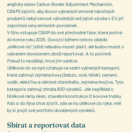
anglický název Carbon Border Adjustment Mechanism,
CBAM) zajistit, aby dovoz vybraných emisně náročných
produktů nebyl cenově výhodnější než jejich výroba v EU při
započtení ceny emisních povolenek.
V říjnu vstupuje CBAM do své přechodné fáze, která potrvá
do konce roku 2025. Dovozci během tohoto období
„uhlíkové clo” ještě nebudou muset platit, ale budou muset o
vybraném dovezeném zboží reportovat. A to povinně.
Pokud to neudělají, hrozí jim sankce.
Uhlíkové clo se nyní vztahuje na sedm vybraných kategorií,
které zahrnují zejména kovy (železo, ocel, hliník), cement,
vodík, elektřinu a některé chemikálie, zejména hnojiva. Tyto
kategorie zahrnují zhruba 600 výrobků. Jde například o
hliníkové rámy oken, stavební konstrukce či kovové trubky.
Kdo si do října chce zjistit, zda se ho uhlíkové clo týká, měl
by si projít své portfolio dovážených výrobků.
Sbírat a reportovat data