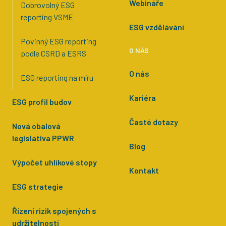
Webináře
Dobrovolný ESG
reporting VSME
ESG vzdělávání
Povinný ESG reporting
O NÁS
podle CSRD a ESRS
O nás
ESG reporting na míru
Kariéra
ESG profil budov
Časté dotazy
Nová obalová
legislativa PPWR
Blog
Výpočet uhlíkové stopy
Kontakt
ESG strategie
Řízení rizik spojených s
udržitelností