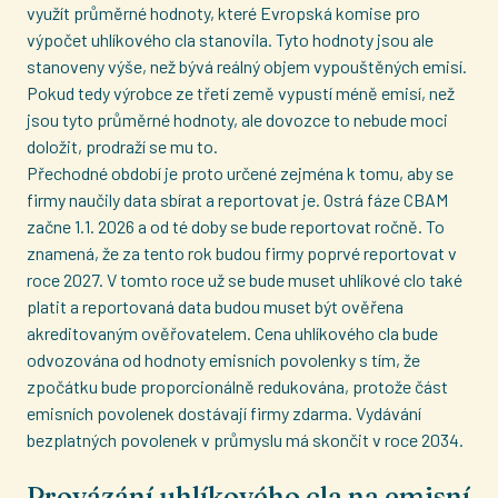
využít průměrné hodnoty, které Evropská komise pro
výpočet uhlíkového cla stanovila. Tyto hodnoty jsou ale
stanoveny výše, než bývá reálný objem vypouštěných emisí.
Pokud tedy výrobce ze třetí země vypustí méně emisí, než
jsou tyto průměrné hodnoty, ale dovozce to nebude moci
doložit, prodraží se mu to.
Přechodné období je proto určené zejména k tomu, aby se
firmy naučily data sbírat a reportovat je. Ostrá fáze CBAM
začne 1.1. 2026 a od té doby se bude reportovat ročně. To
znamená, že za tento rok budou firmy poprvé reportovat v
roce 2027. V tomto roce už se bude muset uhlíkové clo také
platit a reportovaná data budou muset být ověřena
akreditovaným ověřovatelem. Cena uhlíkového cla bude
odvozována od hodnoty emisních povolenky s tím, že
zpočátku bude proporcionálně redukována, protože část
emisních povolenek dostávají firmy zdarma. Vydávání
bezplatných povolenek v průmyslu má skončit v roce 2034.
Provázání uhlíkového cla na emisní