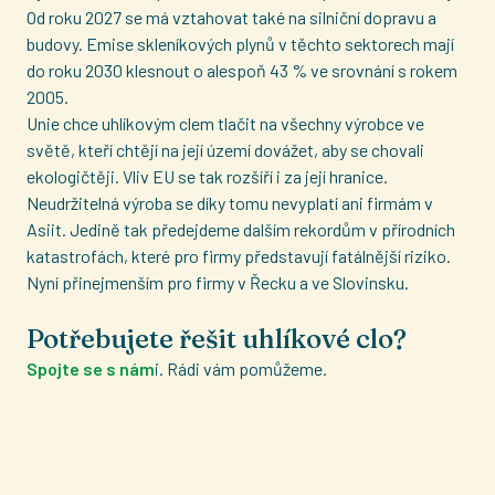
Od roku 2027 se má vztahovat také na silniční dopravu a
budovy. Emise skleníkových plynů v těchto sektorech mají
do roku 2030 klesnout o alespoň 43 % ve srovnání s rokem
2005.
Unie chce uhlíkovým clem tlačit na všechny výrobce ve
světě, kteří chtějí na její území dovážet, aby se chovali
ekologičtěji. Vliv EU se tak rozšíří i za její hranice.
Neudržitelná výroba se díky tomu nevyplatí ani firmám v
Asiit. Jedině tak předejdeme dalším rekordům v přírodních
katastrofách, které pro firmy představují fatálnější riziko.
Nyní přinejmenším pro firmy v Řecku a ve Slovinsku.
Potřebujete řešit uhlíkové clo?
Spojte se s nám
i. Rádi vám pomůžeme.