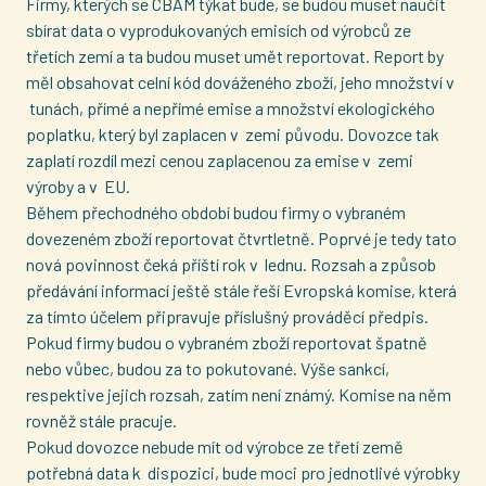
Firmy, kterých se CBAM týkat bude, se budou muset naučit
sbírat data o vyprodukovaných emisích od výrobců ze
třetích zemí a ta budou muset umět reportovat. Report by
měl obsahovat celní kód dováženého zboží, jeho množství v
tunách, přímé a nepřímé emise a množství ekologického
poplatku, který byl zaplacen v zemi původu. Dovozce tak
zaplatí rozdíl mezi cenou zaplacenou za emise v zemi
výroby a v EU.
Během přechodného období budou firmy o vybraném
dovezeném zboží reportovat čtvrtletně. Poprvé je tedy tato
nová povinnost čeká příští rok v lednu. Rozsah a způsob
předávání informací ještě stále řeší Evropská komise, která
za tímto účelem připravuje příslušný prováděcí předpis.
Pokud firmy budou o vybraném zboží reportovat špatně
nebo vůbec, budou za to pokutované. Výše sankcí,
respektive jejich rozsah, zatím není známý. Komise na něm
rovněž stále pracuje.
Pokud dovozce nebude mít od výrobce ze třetí země
potřebná data k dispozici, bude moci pro jednotlivé výrobky