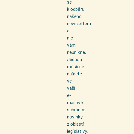
se
k odběru
našeho
newsletteru
a
nic
vám
neunikne.
Jednou
měsíčně
najdete
ve
vaší
e-
mailové
schránce
novinky
z oblasti
legislativy,