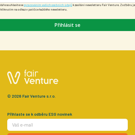
áře souhlasíte se
zpracováním vašich osobních údajů
k zasílání newsletteru Fair Venture. Z odběru j
t kliknutím na odkaz v patičce každého newsletteru.
Přihlásit se
© 2026 Fair Venture s.r.o.
Přihlaste se k odběru ESG novinek