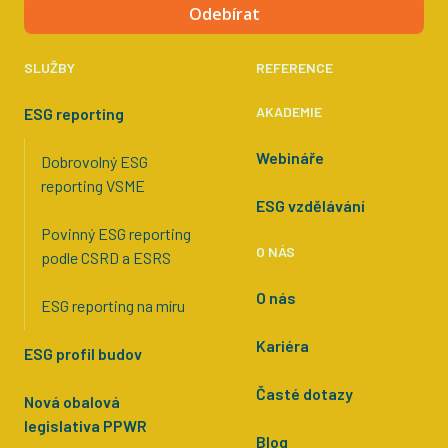
Odebírat
SLUŽBY
REFERENCE
AKADEMIE
ESG reporting
Webináře
Dobrovolný ESG
reporting VSME
ESG vzdělávání
Povinný ESG reporting
O NÁS
podle CSRD a ESRS
O nás
ESG reporting na míru
Kariéra
ESG profil budov
Časté dotazy
Nová obalová
legislativa PPWR
Blog