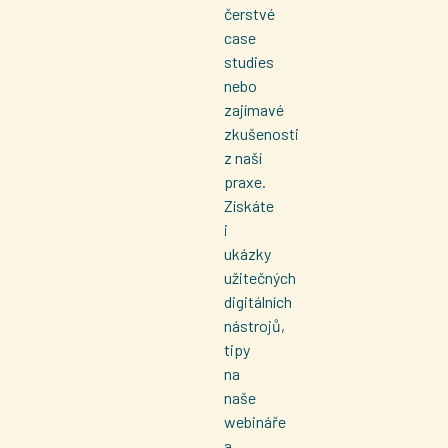
čerstvé
case
studies
nebo
zajímavé
zkušenosti
z naší
praxe.
Získáte
i
ukázky
užitečných
digitálních
nástrojů,
tipy
na
naše
webináře
a