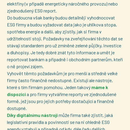
elektřiny (v případě energeticky náročného provozu) nebo
zjednodušený ESG report.
Do budoucna však banky budou detailněji vyhodnocovat
ESG firmy a budou vyžadovat data jako je uhlikova stopa,
spotřeba energie a další, aby zjistily, jak si firma v
udržitelnosti stojí. Požadavky na zveřejňování těchto dat se
stávají standardem pro už zmíněné zelené půjčky, investice
a dluhopisy. Je tedy dobré znát tyto informace a umět je
reportovat bankám a případně i obchodním partnerům, kteří
o ně projeví zájem.
Vyhovět těmto požadavkům je pro menší a středně velké
firmy často finančně nedostupné. Existují ale nástroje,
které s tím firmám pomohou. Jeden takový
máme k
dispozici
a pro firmy vytváříme reporty ve zjednodušené
formě, jež jsou pro jejich potřeby dostačující a finančně
dostupné.
Díky digitálnímu nástroji
může firma také zjistit, jaká
legislativní pravidla a povinnosti se na ni ohledně ESG
agendy vztahují a případně od kdy, dále řadu dalších