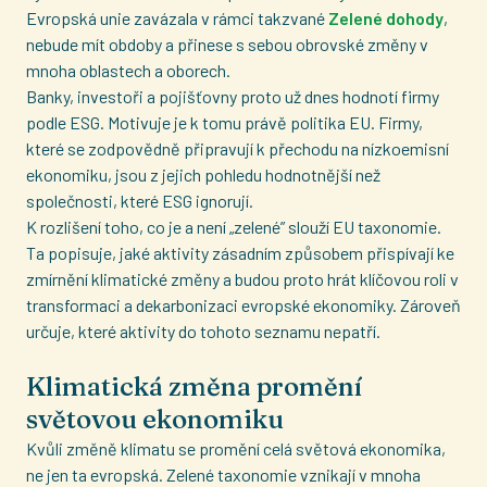
Evropská unie zavázala v rámci takzvané
Zelené dohody
,
nebude mít obdoby a přinese s sebou obrovské změny v
mnoha oblastech a oborech.
Banky, investoři a pojišťovny proto už dnes hodnotí firmy
podle ESG. Motivuje je k tomu právě politika EU. Firmy,
které se zodpovědně připravují k přechodu na nízkoemisní
ekonomiku, jsou z jejich pohledu hodnotnější než
společnosti, které ESG ignorují.
K rozlišení toho, co je a není „zelené” slouží EU taxonomie.
Ta popisuje, jaké aktivity zásadním způsobem přispívají ke
zmírnění klimatické změny a budou proto hrát klíčovou roli v
transformaci a dekarbonizaci evropské ekonomiky. Zároveň
určuje, které aktivity do tohoto seznamu nepatří.
Klimatická změna promění
světovou ekonomiku
Kvůli změně klimatu se promění celá světová ekonomika,
ne jen ta evropská. Zelené taxonomie vznikají v mnoha