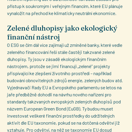
přístup k soukromým i veřejným financím, které EU plánuje
vynaložit na přechod ke klimaticky neutrální ekonomice.
Zelené dluhopisy jako ekologický
finanční nástroj
O ESG se čím dál více zajímají už zmíněné banky, které vedle
zeleného financování řeší stále častěji takzvané zelené
dluhopisy. Ty jsou v zásadě ekologickým finančním
nástrojem, protože se jimi financují „zelené” projekty
přispívající ke zlepšení životního prostředí – například
budování obnovitelných zdrojů energie, zelených budov atd.
Vyjednavači Rady EU a Evropského parlamentu se letos na
jaře předběžně dohodli na návrhu nového nařízení pro
standardy takzvaných evropských zelených dluhopisů pod
názvem European Green Bond (EuGB). Ty budou muset
investovat veškeré finanční prostředky do udržitelných
aktivit dle EU taxonomie, pokud se na dotčená odvětví již
vztahuje. Pro odvětví, na něž se taxonomie EU dosud