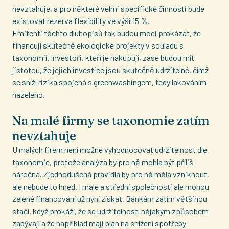
nevztahuje, a pro některé velmi specifické činnosti bude
existovat rezerva flexibility ve výši 15 %.
Emitenti těchto dluhopisů tak budou moci prokázat, že
financují skutečně ekologické projekty v souladu s
taxonomií. Investoři, kteří je nakupují, zase budou mít
jistotou, že jejich investice jsou skutečně udržitelné, čímž
se sníží rizika spojená s greenwashingem, tedy lakováním
nazeleno.
Na malé firmy se taxonomie zatím
nevztahuje
U malých firem není možné vyhodnocovat udržitelnost dle
taxonomie, protože analýza by pro ně mohla být příliš
náročná. Zjednodušená pravidla by pro ně měla vzniknout,
ale nebude to hned. I malé a střední společnosti ale mohou
zelené financování už nyní získat. Bankám zatím většinou
stačí, když prokáží, že se udržitelností nějakým způsobem
zabývají a že například mají plán na snížení spotřeby