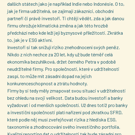
dalších státech jako je například Indie nebo Indonésie. O to,
jak je firma udržitelná, se zajímají zákazníci, obchodní
partneři či právě investoři. Ti chtějí vědět, zda a jak danou
firmu ohrožuje klimatická změna a jak této hrozbě
předchází nebo kde leží její byznysové příležitosti. Zkrátka
to, jak je v ESG aktivní.
Investoři si tak snižují riziko znehodnocení svých peněz.
Nikdo z nich nechce za 20 let, kdy už bude téměř celá
ekonomika bezuhlíková, držet černého Petra v podobě
neudržitelné firmy. Pro společnosti, které v udržitelnosti
zaspí, to může mít zásadní dopad na jejich
konkurenceschopnost a ztrátu hodnoty.
Firmy by si tedy měly zmapovat svou situaci v udržitelnosti
bez ohledu na svoji velikost. Data budou investoři a banky
vyžadovat i od menších společností. Už dnes totiž pro banky
a investiční společnosti platí nařízení pod zkratkou SFRD,
které podle něj musí zveřejňovat rizika z hlediska ESG,
taxonomie a zhodnocování svého investičního portfolia.
Kvalitní reporting dat o udržitelnosti tak bude zásadní pro