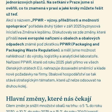
jednorázových plastů. Na setkání v Praze jsme si
ověřili, co to znamená v praxi a jaké kroky můžete řešit
už teď.
Akci s názvem
„PPWR – výzvy, příležitosti a možnosti
spolupráce“
pořádala druhý týden v září 2025 byznysová
iniciativa Změna k lepšímu. Diskutovaly se zde změny, které
přináší
nové evropské nařízení o obalech a obalových
odpadech
známé pod zkratkou
PPWR (Packaging and
Packaging Waste Regulation)
, a měli jsme možnost
nahlédnout i do výroby, logistiky a analytické laboratoře.
Nařízení PPWR, které od roku 2025 platí přímo ve všech
členských státech EU, nahrazuje dosavadní směrnici a klade
nové požadavky na firmy. Obalové hospodářství se tak
stává strategickým tématem, které už nelze odsouvat na
druhou kolej.
Hlavní změny, které nás čekají
Cílem změn je snížit množství obalů na trhu: o 5 % do roku
2030, o 10 % do roku 2035 a o 15 % do roku 2040 (oproti