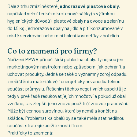
Dále z trhu zmizí některé
jednorázové plastové obaly
,
například velmi tenké mikrotenové sáčky (s výjimkou
hygienických důvodů), plastové obaly na ovoce a zeleninu
do 1,5 kg, jednorázové obaly na jídlo a pití konzumované v
místě servírování nebo mini balení kosmetiky v hotelích.
Co to znamená pro firmy?
Nařízení PPWR přináší širší pohled na obaly. Ty nejsou jen
marketingovým nástrojem nebo způsobem, jak ochránit a
uchovat produkty. Jedná se také o významný zdroj odpadu,
znečištění a materiálově i energeticky nezanedbatelnou
součást průmyslu. Řešením těchto negativních aspektů je
tedy v prvé řadě redukovat jejich množství a pokud už obal
vznikne, tak zlepšit jeho znovu použití či znovu zpracování.
Může být cennou surovinou, která by neměla končit na
skládce. Problematika obalů by se také měla stát nedílnou
součást strategie udržitelnosti firem.
Prakticky to znamená: