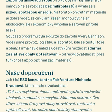
samovolně se rozkládá
bez mikroplastů
a vyrábí se s
nízkou spotřebou energie
. Na tomto konkrétním materiálu
je dobře vidět, že cirkulární řešení mohou být nejen
ekologicky, ale i ekonomicky výhodná a zároveň přírodě
blízká.
Součástí programu byla exkurze do závodu Avery Dennison.
Viděli jsme provoz, logistiku a laboratoř, kde se testují folie
a obaly. Firma navíc nabídla účastníkům možnost
zdarma
zaslat své obaly k otestování
– od recyklovatelnosti přes
funkčnost až po optimalizaci materiálů.
Naše doporučení
Jak říká
ESG konzultantka Fair Venture Michaela
Krausová
, která se akce zúčastnila:
„
Tlak na recyklovatelnost, opětovné využití a snižování
obalového odpadu se nevyhne žádnému sektoru. Čím
dříve začnou firmy své obaly prověřovat, testovat a
optimalizovat, tím snáze splní milníky stanovené v