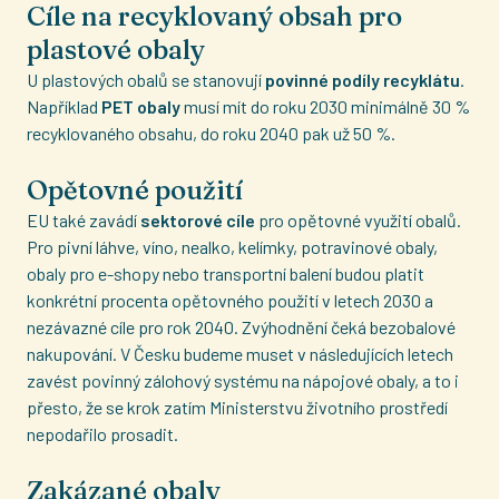
Cíle na recyklovaný obsah pro
plastové obaly
U plastových obalů se stanovují
povinné podíly recyklátu
.
Například
PET obaly
musí mít do roku 2030 minimálně 30 %
recyklovaného obsahu, do roku 2040 pak už 50 %.
Opětovné použití
EU také zavádí
sektorové cíle
pro opětovné využití obalů.
Pro pivní láhve, víno, nealko, kelímky, potravinové obaly,
obaly pro e-shopy nebo transportní balení budou platit
konkrétní procenta opětovného použití v letech 2030 a
nezávazné cíle pro rok 2040. Zvýhodnění čeká bezobalové
nakupování. V Česku budeme muset v následujících letech
zavést povinný zálohový systému na nápojové obaly, a to i
přesto, že se krok zatím Ministerstvu životního prostředí
nepodařilo prosadit.
Zakázané obaly