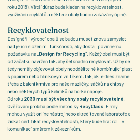
roku 2018). Větší důraz bude kladen na recyklovatelnost,
využívání recyklátů a některé obaly budou zakázány úplně.
Recyklovatelnost
Designéři i výrobci obalů se budou muset znovu zamyslet
nad jejich složením i funkčností, aby dostáli povinnému
požadavku na
„Design for Recycling“
. Každý obal musí být
od začátku navržen tak, aby šel snadno recyklovat. Už by se
tedy neměly objevovat obaly neoddělitelně kombinující plast
s papírem nebo hliníkovým vnitřkem, tak jak je dnes známe
třeba z balení krmiva pro naše mazlíčky, sáčků na chipsy
nebo některých typů kelímků na horké nápoje.
Od roku
2030 musí být všechny obaly recyklovatelné
.
Ověřování probíhá podle metodiky
RecyClass
. Firmy
mohou využít online nástroj nebo akreditované laboratoře a
získat certifikát recyklovatelnosti, který bude hrát roli i v
komunikaci směrem k zákazníkům.