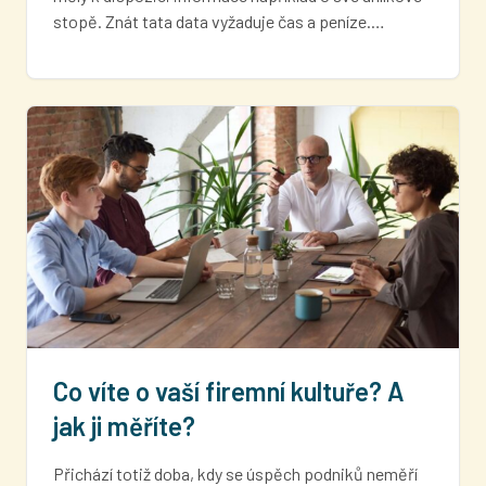
stopě. Znát tata data vyžaduje čas a peníze.…
Co víte o vaší firemní kultuře? A
jak ji měříte?
Přichází totiž doba, kdy se úspěch podniků neměří