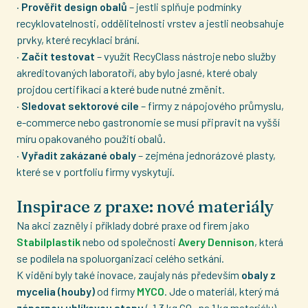
·
Prověřit design obalů
– jestli splňuje podmínky
recyklovatelnosti, oddělitelnosti vrstev a jestli neobsahuje
prvky, které recyklaci brání.
·
Začít testovat
– využít RecyClass nástroje nebo služby
akreditovaných laboratoří, aby bylo jasné, které obaly
projdou certifikací a které bude nutné změnit.
·
Sledovat sektorové cíle
– firmy z nápojového průmyslu,
e-commerce nebo gastronomie se musí připravit na vyšší
míru opakovaného použití obalů.
·
Vyřadit zakázané obaly
– zejména jednorázové plasty,
které se v portfoliu firmy vyskytují.
Inspirace z praxe: nové materiály
Na akci zazněly i příklady dobré praxe od firem jako
Stabilplastik
nebo od společnosti
Avery Dennison
, která
se podílela na spoluorganizaci celého setkání.
K vidění byly také inovace, zaujaly nás především
obaly z
mycelia (houby)
od firmy
MYCO
. Jde o materiál, který má
zápornou uhlíkovou stopu
(-1,3 kg CO₂ na 1 kg materiálu),