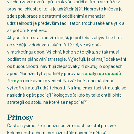
v lednu zavře dveře, přes rok vše zařídí a firma se může v
prosinci chlubit o kolik je udržitelnější. Naprosto klíčová je
zde spolupráce s ostatními odděleními a manažer
udržitelnosti je především facilitátor, trochu také analytik a
až potom kreativec.
Aby se firma stala udržitelnější, je potřeba zabývat se tím,
co se děje v dodavatelském řetězci, ve výrobě,
v marketingu apod. Všichni, koho se to týká, se tak musí
podílet na plánování strategie. Vyjadřují, jaká mají očekávání
od budoucnosti, navrhují zlepšováky, diskutují o dopadech
apod. Manažer tyto podněty porovná s
analýzou dopadů
firmy
a očekáváním vedení. Na základě toho následně
vytvoří strategii udržitelnosti. Na implementaci strategie se
následně opět podílejí i kolegové (a kdo by také chtěl plnit
strategii od stolu, na které se nepodílel?)
Přínosy
Často slyšíme, že manažer udržitelnosti se stal pro své
kolegy postrachem, protože stále navrhuje nějaká