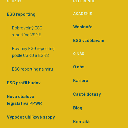
SLUŽBY
REFERENCE
AKADEMIE
ESG reporting
Webináře
Dobrovolný ESG
reporting VSME
ESG vzdělávání
Povinný ESG reporting
O NÁS
podle CSRD a ESRS
O nás
ESG reporting na míru
Kariéra
ESG profil budov
Časté dotazy
Nová obalová
legislativa PPWR
Blog
Výpočet uhlíkové stopy
Kontakt