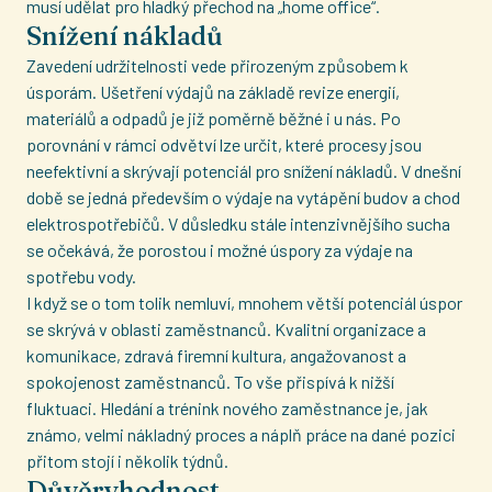
musí udělat pro hladký přechod na „home office“.
Snížení nákladů
Zavedení udržitelnosti vede přirozeným způsobem k
úsporám. Ušetření výdajů na základě revize energií,
materiálů a odpadů je již poměrně běžné i u nás. Po
porovnání v rámci odvětví lze určit, které procesy jsou
neefektivní a skrývají potenciál pro snížení nákladů. V dnešní
době se jedná především o výdaje na vytápění budov a chod
elektrospotřebičů. V důsledku stále intenzivnějšího sucha
se očekává, že porostou i možné úspory za výdaje na
spotřebu vody.
I když se o tom tolik nemluví, mnohem větší potenciál úspor
se skrývá v oblasti zaměstnanců. Kvalitní organizace a
komunikace, zdravá firemní kultura, angažovanost a
spokojenost zaměstnanců. To vše přispívá k nižší
fluktuaci. Hledání a trénink nového zaměstnance je, jak
známo, velmi nákladný proces a náplň práce na dané pozici
přitom stojí i několik týdnů.
Důvěryhodnost