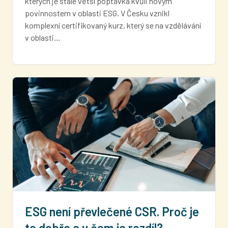
kterých je stále větší poptávka kvůli novým
povinnostem v oblasti ESG. V Česku vznikl
komplexní certifikovaný kurz, který se na vzdělávání
v oblasti…
ESG není převlečené CSR. Proč je
to dobře a v čem je rozdíl?