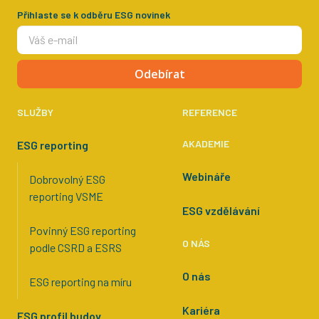
Přihlaste se k odběru ESG novinek
Odebírat
SLUŽBY
REFERENCE
AKADEMIE
ESG reporting
Webináře
Dobrovolný ESG
reporting VSME
ESG vzdělávání
Povinný ESG reporting
O NÁS
podle CSRD a ESRS
O nás
ESG reporting na míru
Kariéra
ESG profil budov