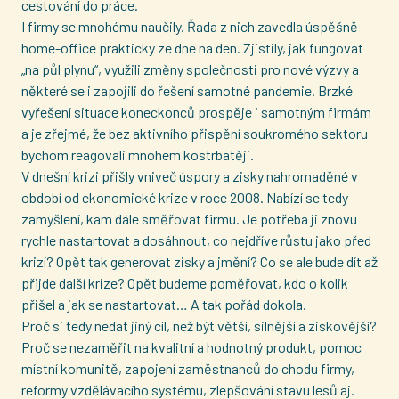
cestování do práce.
I firmy se mnohému naučily. Řada z nich zavedla úspěšně
home-office prakticky ze dne na den. Zjistily, jak fungovat
„na půl plynu“, využili změny společnosti pro nové výzvy a
některé se i zapojili do řešení samotné pandemie. Brzké
vyřešení situace koneckonců prospěje i samotným firmám
a je zřejmé, že bez aktivního přispění soukromého sektoru
bychom reagovali mnohem kostrbatěji.
V dnešní krizi přišly vniveč úspory a zisky nahromaděné v
období od ekonomické krize v roce 2008. Nabízí se tedy
zamyšlení, kam dále směřovat firmu. Je potřeba ji znovu
rychle nastartovat a dosáhnout, co nejdříve růstu jako před
krizí? Opět tak generovat zisky a jmění? Co se ale bude dít až
přijde další krize? Opět budeme poměřovat, kdo o kolik
přišel a jak se nastartovat… A tak pořád dokola.
Proč si tedy nedat jiný cíl, než být větší, silnější a ziskovější?
Proč se nezaměřit na kvalitní a hodnotný produkt, pomoc
místní komunitě, zapojení zaměstnanců do chodu firmy,
reformy vzdělávacího systému, zlepšování stavu lesů aj.