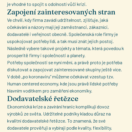
je vhodné to spojit s odolností vůči krizi.
Zapojení zainteresovaných stran
Ve chvíli, kdy firma zavádí udržitelnost, zjišťuje, jaká
očekávání a názory mají její zaměstnanci, zákazníci,
dodavatelé i veřejnost obecně. Společenská role firmy je
uspokojovat potřeby lidí, a tak musí znát jejich postoj.
Následně vybere takové projekty a témata, která povedou k
prosperitě firmy i společnosti a planety.
Potřeby společnosti se nyní mění, a právě proto je potřeba
diskutovat a zapojovat zainteresované skupiny ještě více.
V době „po koronaviru“ můžeme očekávat vzestup tzv.
Human centered economy, kde jsou právě lidské potřeby
hlavním vodítkem pro zaměření ekonomiky.
Dodavatelské řetězce
Ekonomická krize a zavírání hranic komplikují dovoz
výrobků ze světa. Udržitelné podniky kladou důraz na
kvalitní dodavatelské řetězce. To znamená, že své
dodavatele prověřují a vybírají podle kvality, flexibility,