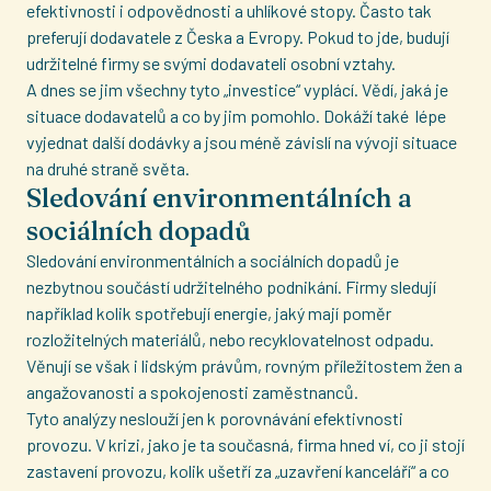
efektivnosti i odpovědnosti a uhlíkové stopy. Často tak
preferují dodavatele z Česka a Evropy. Pokud to jde, budují
udržitelné firmy se svými dodavateli osobní vztahy.
A dnes se jim všechny tyto „investice“ vyplácí. Vědí, jaká je
situace dodavatelů a co by jim pomohlo. Dokáží také lépe
vyjednat další dodávky a jsou méně závislí na vývoji situace
na druhé straně světa.
Sledování environmentálních a
sociálních dopadů
Sledování environmentálních a sociálních dopadů je
nezbytnou součástí udržitelného podnikání. Firmy sledují
například kolik spotřebují energie, jaký mají poměr
rozložitelných materiálů, nebo recyklovatelnost odpadu.
Věnují se však i lidským právům, rovným příležitostem žen a
angažovanosti a spokojenosti zaměstnanců.
Tyto analýzy neslouží jen k porovnávání efektivnosti
provozu. V krizi, jako je ta současná, firma hned ví, co ji stojí
zastavení provozu, kolik ušetří za „uzavření kanceláří“ a co