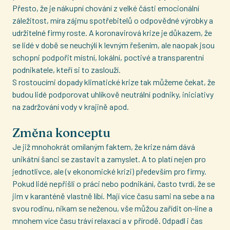
Přesto, že je nákupní chování z velké části emocionální
záležitost, míra zájmu spotřebitelů o odpovědné výrobky a
udržitelné firmy roste. A koronavirová krize je důkazem, že
se lidé v době se neuchýlí k levným řešením, ale naopak jsou
schopni podpořit místní, lokální, poctivé a transparentní
podnikatele, kteří si to zaslouží.
S rostoucími dopady klimatické krize tak můžeme čekat, že
budou lidé podporovat uhlíkově neutrální podniky, iniciativy
na zadržování vody v krajině apod.
Změna konceptu
Je již mnohokrát omílaným faktem, že krize nám dává
unikátní šanci se zastavit a zamyslet. A to platí nejen pro
jednotlivce, ale (v ekonomické krizi) především pro firmy.
Pokud lidé nepřišli o práci nebo podnikání, často tvrdí, že se
jim v karanténě vlastně líbí. Mají více času sami na sebe a na
svou rodinu, nikam se neženou, vše můžou zařídit on-line a
mnohem více času tráví relaxací a v přírodě. Odpadl i čas