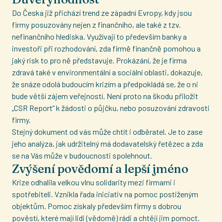
Do Česka již přichází trend ze západní Evropy, kdy jsou
firmy posuzovány nejen z finančního, ale také z tzv.
nefinančního hlediska. Využívají to především banky a
investoři při rozhodování, zda firmě finančně pomohou a
jaký risk to pro ně představuje. Prokázání, že je firma
zdravá také v environmentální a sociální oblasti, dokazuje,
že snáze odolá budoucím krizím a předpokládá se, že o ni
bude větší zájem veřejností. Není proto na škodu přiložit
„CSR Report“ k žádosti o půjčku, nebo posuzování zdravosti
firmy.
Stejný dokument od vás může chtít i odběratel. Je to zase
jeho analýza, jak udržitelný má dodavatelský řetězec a zda
se na Vás může v budoucnosti spolehnout.
Zvýšení povědomí a lepší jméno
Krize odhalila velkou vlnu solidarity mezi firmami i
spotřebiteli. Vznikla řada iniciativ na pomoc postiženým
objektům. Pomoc získaly především firmy s dobrou
pověstí, které mají lidi (vědomě) rádi a chtějí jim pomoct.