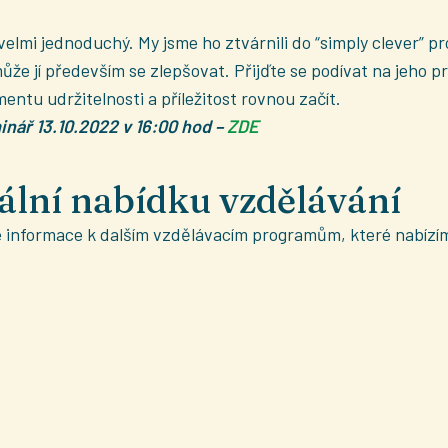
elmi jednoduchý. My jsme ho ztvárnili do “simply clever” p
ůže jí především se zlepšovat. Přijďte se podívat na jeho 
tu udržitelnosti a příležitost rovnou začít.
inář 13.10.2022 v 16:00 hod –
ZDE
uální nabídku vzdělávání
 informace k dalším vzdělávacím programům, které nabízí