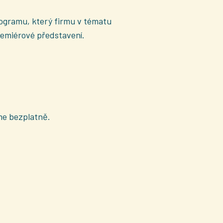
rogramu, který firmu v tématu
premiérové představení.
me bezplatně.