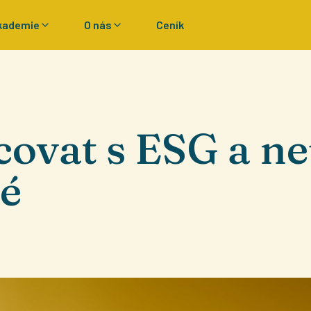
kademie
O nás
Ceník
covat s ESG a ne
šé