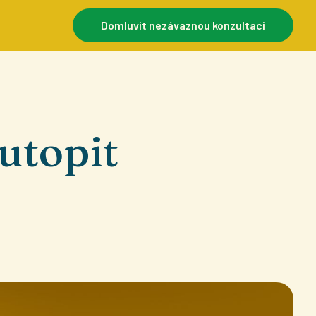
Domluvit nezávaznou konzultaci
utopit