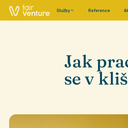
Služby
Reference
A
Jak pra
se v kli