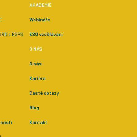
AKADEMIE
E
Webináře
CSRD a ESRS
ESG vzdělávání
O NÁS
O nás
Kariéra
Časté dotazy
Blog
lností
Kontakt
í