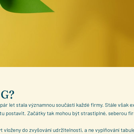
SG?
ár let stala významnou součástí každé firmy. Stále však ex
atu postavit. Začátky tak mohou být strastiplné, seberou fi
t vloženy do zvyšování udržitelnosti, a ne vyplňování tabule